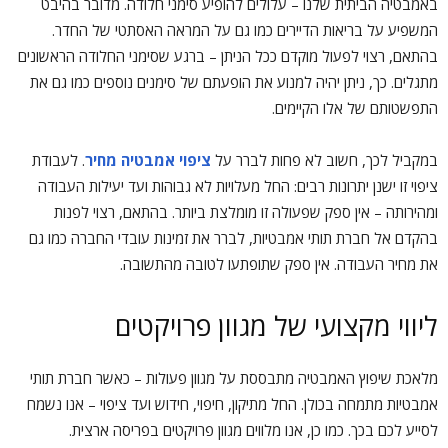
באמבטיה הביתית שלנו – עלולים להופיע סימני חלודה. מדובר בהיבט
המשפיע על בריאות הדיירים כמו גם על המראה האסתטי של החדר.
בהתאם, רצוי לפעול מוקדם ככל הניתן – ברגע שסימני החלודה הראשונים
מתגלים. כך, ניתן יהיה למנוע את הופעתם של סימנים נוספים כמו גם את
התפשטותם של אלו הקיימים.
במקביל לכך, חשוב לא פחות לברר על
ציפוי אמבטיה מחיר
. לעבודת
ציפוי זו ישנן יתרונות רבים: החל מעלויות לא גבוהות ועד יעילות העבודה
ומהירותה – אין ספק שפעולה זו מומלצת ביותר. בהתאם, רצוי לפנות
בהקדם אל חברת תותי אמבטיות, לברר את זמינות עובדי החברה כמו גם
את מחיר העבודה. אין ספק שתופתעו לטובה מהתשובה.
ליווי מקצועי של מגוון פרויקטים
מלאכת שיפוץ האמבטיה מתבססת על מגוון פעולות – כאשר חברת תותי
אמבטיות מתמחה בכולן. החל מתיקון, חיפוי, חידוש ועד ציפוי – אנו נשמח
לסייע לכם בכך. כמו כן, אנו מלווים מגוון פרויקטים בפריסה ארצית.