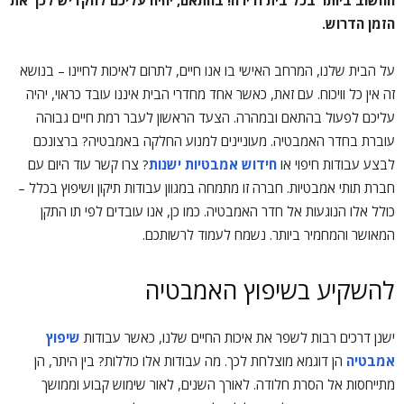
החשוב ביותר בכל בית ודירה! בהתאם, יהיה עליכם להקדיש לכך את
הזמן הדרוש.
על הבית שלנו, המרחב האישי בו אנו חיים, לתרום לאיכות לחיינו – בנושא
זה אין כל וויכוח. עם זאת, כאשר אחד מחדרי הבית איננו עובד כראוי, יהיה
עליכם לפעול בהתאם ובמהרה. הצעד הראשון לעבר רמת חיים גבוהה
עוברת בחדר האמבטיה. מעוניינים למנוע החלקה באמבטיה? ברצונכם
לבצע עבודות חיפוי או
חידוש אמבטיות ישנות
? צרו קשר עוד היום עם
חברת תותי אמבטיות. חברה זו מתמחה במגוון עבודות תיקון ושיפוץ בכלל –
כולל אלו הנוגעות אל חדר האמבטיה. כמו כן, אנו עובדים לפי תו התקן
המאושר והמחמיר ביותר. נשמח לעמוד לרשותכם.
להשקיע בשיפוץ האמבטיה
ישנן דרכים רבות לשפר את איכות החיים שלנו, כאשר עבודות
שיפוץ
אמבטיה
הן דוגמא מוצלחת לכך. מה עבודות אלו כוללות? בין היתר, הן
מתייחסות אל הסרת חלודה. לאורך השנים, לאור שימוש קבוע וממושך