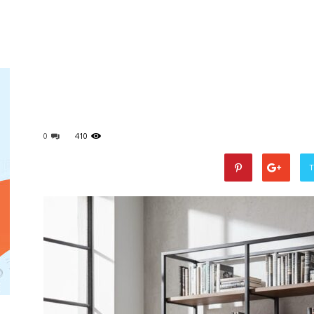
0
410
T