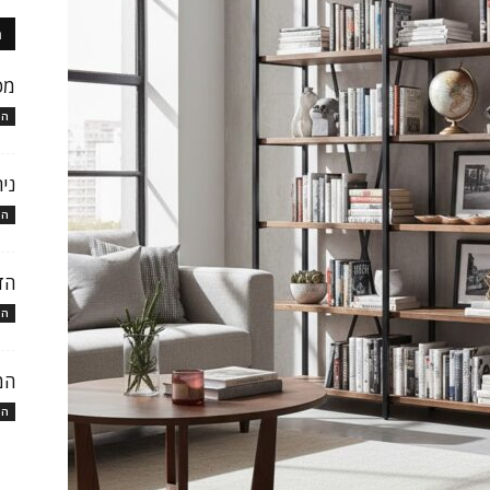
ה
מכ
המ
ני
המ
הד
המ
המ
המ