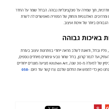
רניות, תוך שמירה על פונקציונליות גבוהה. הברזל שומר על החדר
ם ומרהיבים. האלגנטיות והחוזק של הספריה מאפשרים לה לשרת
בוהים ביותר של איכות ועיצוב.
ץ, נחושת, פליז וברזל, ודואגת לשלב מראה ייחודי בפתרונות עיצוב בעזרת
יק ועד לגמר קורטן, ברזל שחור טבעי וגימורים מיוחדים נוספים,
החברה מציעה ליווי אישי בתהליך התכנון והעיצוב. עם ניסיון של למעלה מ-30 שנה, Kitchen Art מציעה מוצרים ייחודיים
אנחנו כאן כדי לממש את החלום שלכם. צרו קשר עוד היום:
058-