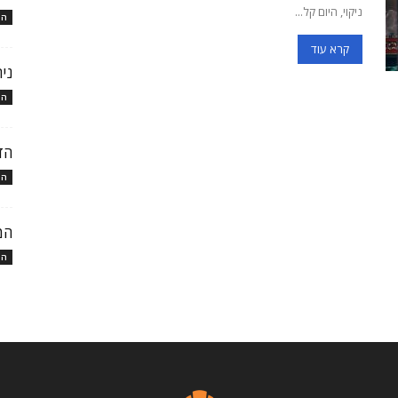
ניקוי, היום קל...
המ
קרא עוד
ני
המ
הד
המ
המ
המ