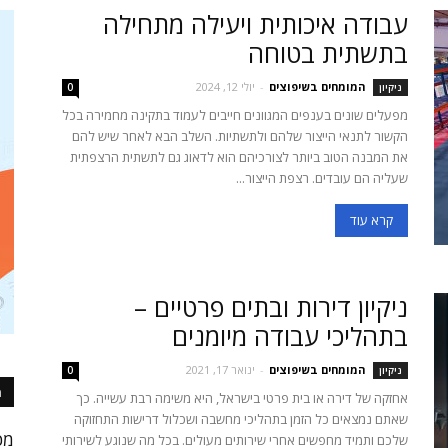
עבודה איכותית ויעילה מתחילה
בתשתית בטוחה
המומחים בשיפוצים
-
יולי 12, 2024
ניקיון
0
מפעלים שונים בענפים המגוונים חייבים לעמוד בתקינה מחמירה בכל
הקשור לתנאי הייצור שלהם ולתשתיות. השלב הבא לאחר שיש להם
את המבנה הטוב ביותר לצורכיהם הוא לדאוג גם לתשתית הרצפתית
שעליה הם עובדים. רצפת הייצור...
קרא עוד
ניקיון דירות ובתים פרטיים –
בתהליכי עבודה מיומנים
המומחים בשיפוצים
-
ינואר 17, 2021
ניקיון
0
ה
אחזקה של דירה או בית פרטי בישראל, היא משימה רבת עשייה. כך
שאתם נמצאים כל הזמן בתהליכי מחשבה ושכלול דרישות התחזוקה
מכ
שלכם ותמיד מחפשים אחרי שירותים מעולים. בכל מה שנוגע לשירותי